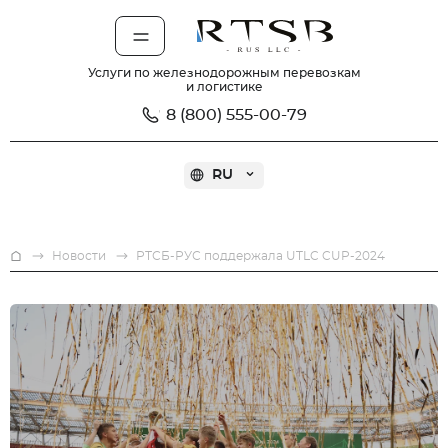
Услуги по железнодорожным перевозкам
и логистике
8 (800) 555-00-79
RU
О компании
Услуги
На
Новости
РТСБ-РУС поддержала UTLC CUP-2024
главную.
Новости
Помощь
Карьера
Контакты
Рассчитать ставку