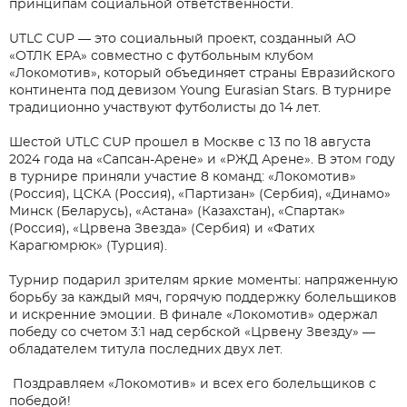
принципам социальной ответственности.
Телефон
UTLC CUP — это социальный проект, созданный АО
Ваше имя*
«ОТЛК ЕРА» совместно с футбольным клубом
«Локомотив», который объединяет страны Евразийского
континента под девизом Young Eurasian Stars. В турнире
Email*
традиционно участвуют футболисты до 14 лет.
Отправить на email
Телефон
Шестой UTLC CUP прошел в Москве с 13 по 18 августа
Введите адрес почты на которую следует отправить
2024 года на «Сапсан-Арене» и «РЖД Арене». В этом году
расчет
Желаемая должность*
в турнире приняли участие 8 команд: «Локомотив»
(Россия), ЦСКА (Россия), «Партизан» (Сербия), «Динамо»
Email*
Минск (Беларусь), «Астана» (Казахстан), «Спартак»
(Россия), «Црвена Звезда» (Сербия) и «Фатих
Карагюмрюк» (Турция).
Тема вопроса*
Ваше сообщение отправлено!
Тема вопроса*
Турнир подарил зрителям яркие моменты: напряженную
Мы свяжемся с вами в ближайшее время.
борьбу за каждый мяч, горячую поддержку болельщиков
Я ознакомился(ась) с
«Пользовательским
и искренние эмоции. В финале «Локомотив» одержал
Сообщение*
соглашением»
,
«Политикой конфиденциальности
победу со счетом 3:1 над сербской «Црвену Звезду» —
и обработки персональных данных»
и
обладателем титула последних двух лет.
Сообщение*
согласен(на) на
обработку персональных данных.
Поздравляем «Локомотив» и всех его болельщиков с
победой!