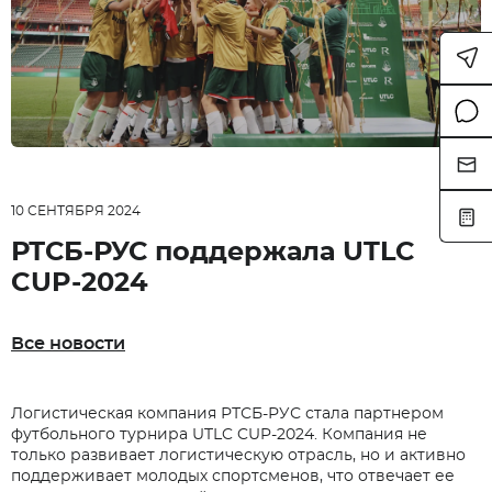
Перей
к
8 (800) 555-00-79
форм
Перей
связи.
rtsb.russia@rtsb.de
в
мессе
115114 г. Москва, ул. Летниковская, д. 2, стр. 3,
Перей
MAX.
БЦ "Вивальди", корп. Б "Осень"
к
форм
Перей
10 СЕНТЯБРЯ 2024
связи.
к
rtsb-rus
кальку
РТСБ-РУС поддержала UTLC
CUP-2024
Отправить резюме
Все новости
Задать нам вопрос
Логистическая компания РТСБ-РУС стала партнером
Ваше имя*
футбольного турнира UTLC CUP-2024. Компания не
Напишите нам интересующий вас вопрос касательно
только развивает логистическую отрасль, но и активно
перевозок грузов, стоимости и условий.
поддерживает молодых спортсменов, что отвечает ее