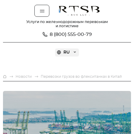
Услуги по железнодорожным перевозкам
и логистике
8 (800) 555-00-79
RU
О компании
Услуги
На
Новости
Перевозки грузов во флекситанках в Китай
главную.
Новости
Помощь
Карьера
Контакты
Рассчитать ставку