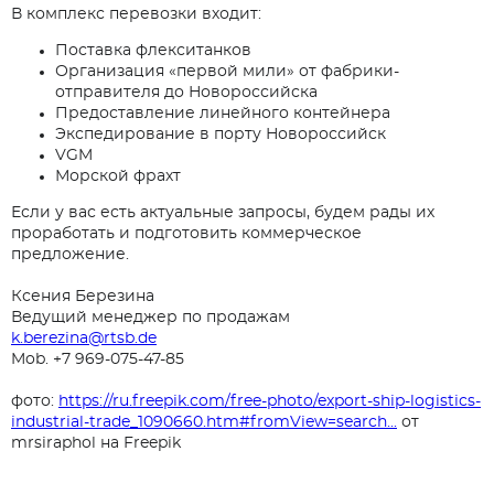
Телефон
В комплекс перевозки входит:
Ваше имя*
Поставка флекситанков
Организация «первой мили» от фабрики-
отправителя до Новороссийска
Email*
Предоставление линейного контейнера
Отправить на email
Телефон
Экспедирование в порту Новороссийск
Введите адрес почты на которую следует отправить
VGM
Морской фрахт
расчет
Желаемая должность*
Если у вас есть актуальные запросы, будем рады их
Email*
проработать и подготовить коммерческое
предложение.
Тема вопроса*
Ваше сообщение отправлено!
Ксения Березина
Тема вопроса*
Ведущий менеджер по продажам
Мы свяжемся с вами в ближайшее время.
k.berezina@rtsb.de
Я ознакомился(ась) с
«Пользовательским
Mob. +7 969-075-47-85
Сообщение*
соглашением»
,
«Политикой конфиденциальности
и обработки персональных данных»
и
фото:
https://ru.freepik.com/free-photo/export-ship-logistics-
Сообщение*
согласен(на) на
обработку персональных данных.
industrial-trade_1090660.htm#fromView=search...
от
mrsiraphol на Freepik
Отправить