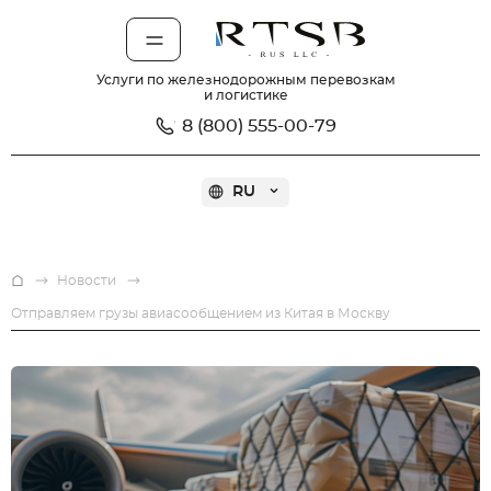
Услуги по железнодорожным перевозкам
и логистике
8 (800) 555-00-79
RU
О компании
Услуги
На
Новости
главную.
Новости
Отправляем грузы авиасообщением из Китая в Москву
Помощь
Карьера
Контакты
Рассчитать ставку