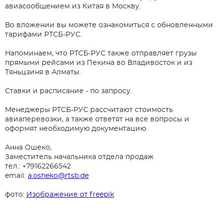
Телефон
авиасообщением из Китая в Москву.
Ваше имя*
Во вложении вы можете ознакомиться с обновленными
тарифами РТСБ-РУС.
Email*
Отправить на email
Напоминаем, что РТСБ-РУС также отправляет грузы
Телефон
прямыми рейсами из Пекина во Владивосток и из
Введите адрес почты на которую следует отправить
Тяньцзиня в Алматы.
расчет
Желаемая должность*
Ставки и расписание - по запросу.
Email*
Менеджеры РТСБ-РУС рассчитают стоимость
авиаперевозки, а также ответят на все вопросы и
Тема вопроса*
Ваше сообщение отправлено!
оформят необходимую документацию.
Тема вопроса*
Мы свяжемся с вами в ближайшее время.
Анна Ошеко,
Я ознакомился(ась) с
«Пользовательским
Заместитель начальника отдела продаж
Сообщение*
тел.: +79162266542
соглашением»
,
«Политикой конфиденциальности
email:
a.osheko@rtsb.de
и обработки персональных данных»
и
Сообщение*
согласен(на) на
обработку персональных данных.
фото:
Изображение от freepik
Отправить